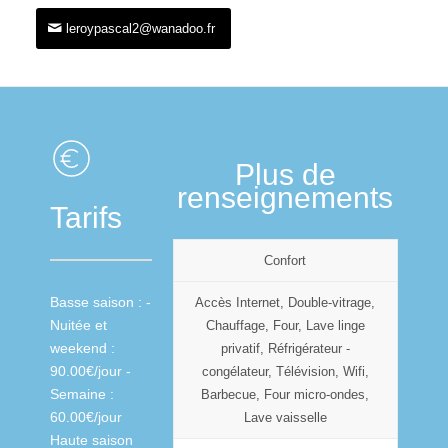
leroypascal2@wanadoo.fr
Plus de
renseignements
Tarifs
Confort
Basse saison : -
Accès Internet, Double-vitrage,
Nuitée et
Chauffage, Four, Lave linge
weekend :
privatif, Réfrigérateur -
90.00€/jour -
congélateur, Télévision, Wifi,
Semaine :
Barbecue, Four micro-ondes,
60.00€/jour
Lave vaisselle
Haute saison