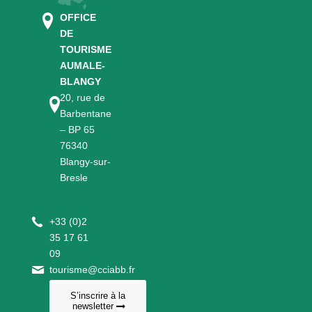
OFFICE
DE
TOURISME
AUMALE-
BLANGY
20, rue de
Barbentane
– BP 65
76340
Blangy-sur-
Bresle
+
33 (0)2
35 17 61
09
tourisme@cciabb.fr
S’inscrire à la
newsletter