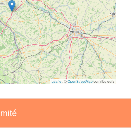
Leaflet
, ©
OpenStreetMap
contributeurs
imité