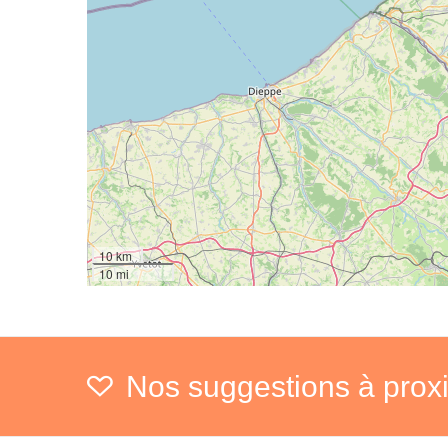
10 km
10 mi
Nos suggestions à prox