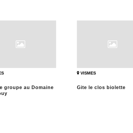
ES
VISMES
de groupe au Domaine
Gite le clos biolette
ouy