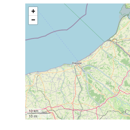
+
−
10 km
10 mi