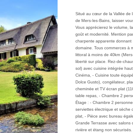
Situé au cœur de la Vallée de
de Mers-les-Bains, laisser vou
Vous apprécierez le volume, la
goût et modernité. Mention part
charpente apparente donnant su
domaine. Tous commerces à moi
littoral à moins de 40km (Mers
liberté sur place. Rez-de-chau
sol) avec cuisine intégrée ha
Cinéma, - Cuisine toute équipé
Dolce Gusto), congélateur, plaq
cheminée et TV écran plat (110
table repas, - Chambre 2 pers
Étage : - Chambre 2 personnes
serviettes électrique et sèch
plat, - Pièce avec bureau égal
Grande Terrasse avec salons d
rivière et étang non sécurisés.