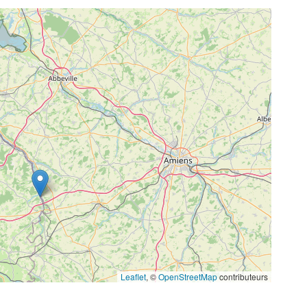
Leaflet
, ©
OpenStreetMap
contributeurs