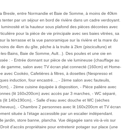
 la Bresle, entre Normandie et Baie de Somme, à moins de 40km
s tenter par un séjour en bord de rivière dans un cadre verdoyant.
 luminosité et la hauteur sous plafond des pièces décorées avec
iculière pour la pièce de vie principale avec ses baies vitrées, sa
r la terrasse et la vue panoramique sur la rivière et la mare du
ns de 4km du gîte, pêche à la truite à 2km (pisciculture) et
-les-Bains, Baie de Somme, Ault...). Des poules et une oie en
ssée : - Entrée donnant sur pièce de vie lumineuse (chauffage au
ut de gamme, salon avec TV écran plat connecté (160cm) et Home-
e avec Cookéo, Cafetières à filtres, à dosettes (Nespresso et
ues induction, four encastré..., - 2ème salon avec fauteuils,
cm), - 2ème cuisine équipée à disposition, - Pièce palière avec
onnes (lit 160x200cm) avec accès par 3 marches, - WC séparé,
 (lit 140x190cm), - Salle d'eau avec douche et WC (sèches
e cheveux), - Chambre 2 personnes avec lit 160x200cm et TV écran
ement située à l'étage accessible par un escalier indépendant.
e jardin, store banne, plancha. Vue dégagée sans vis-à-vis sur
 Droit d'accès propriétaire pour entretenir potager sur place (une