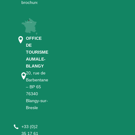
brochures
OFFICE
DE
TOURISME
AUMALE-
BLANGY
20, rue de
Barbentane
– BP 65
76340
Blangy-sur-
Bresle
+
33 (0)2
35 17 61