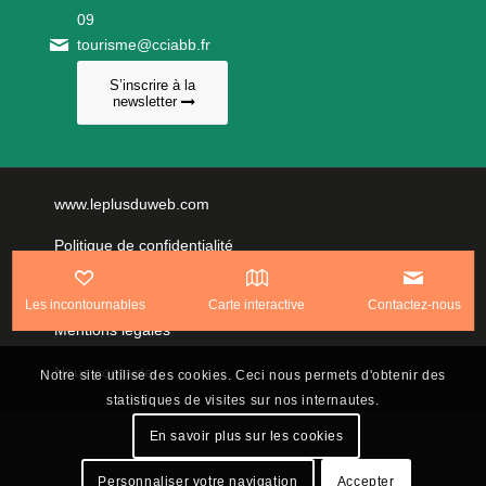
09
tourisme@cciabb.fr
S’inscrire à la
newsletter
www.leplusduweb.com
Politique de confidentialité
Plan du site
Les incontournables
Carte interactive
Contactez-nous
Mentions légales
Nous contacter
Notre site utilise des cookies. Ceci nous permets d'obtenir des
statistiques de visites sur nos internautes.
En savoir plus sur les cookies
Personnaliser votre navigation
Accepter