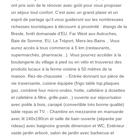
ont pris soin de le rénover avec goût pour vous proposer
un séjour tout confort. C'est avec un grand plaisir et un
esprit de partage qu'il vous guideront sur les nombreuses
richesses touristiques à découvrir à proximité : étangs de la
Bresle, forêt domaniale d'EU, Far West aux Autruches,
Baie de Somme, EU, Le Tréport, Mers-les-Bains... Vous
aurez accès à tous commerce à 5 km (restaurants,
supermarchés, pharmacie...). Vous pourrez accéder à la
boulangerie du village à pied ou en vélo et trouverez des
produits locaux à la ferme voisine à 50 mètres de la
maison. Rez-de-chaussée : - Entrée donnant sur pièce de
vie traversante, cuisine équipée (frigo table top,plaques
gaz, combiné four micro-ondes, hotte, cafetière à dosettes
et cafetière à filtre, grille-pain...) ouverte sur séjour/salon
avec poêle à bois, canapé (convertible très bonne qualité)
table repas et TV, - Chambre en mezzanine en mansarde
avec lit 140x190cm et salle de bain ouverte (séparée par
rideau) avec baignoire grande dimension et WC, Extérieur :
vaste jardin arboré, salon de jardin avec barbecue et