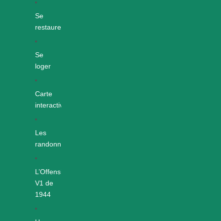
Se
restaurer
Se
loger
Carte
interactive
Les
randonnées
L’Offensive
V1 de
1944