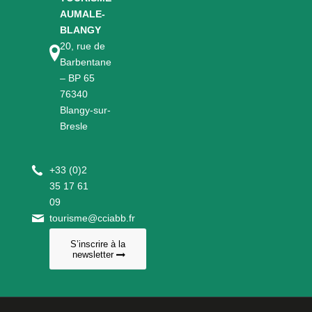
AUMALE-
BLANGY
20, rue de
Barbentane
– BP 65
76340
Blangy-sur-
Bresle
+
33 (0)2
35 17 61
09
tourisme@cciabb.fr
S’inscrire à la
newsletter