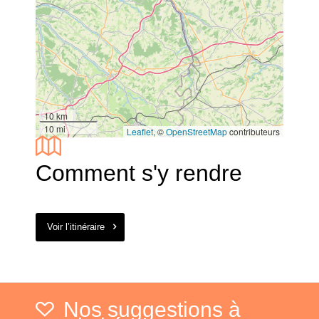
10 km
10 mi
Leaflet
, ©
OpenStreetMap
contributeurs
Comment s'y rendre
Voir l’itinéraire
Nos suggestions à