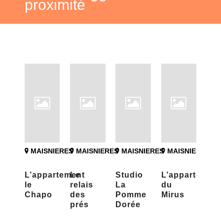
proximité
MAISNIERES
MAISNIERES
MAISNIERES
MAISNIERES
L’appartement
Le
Studio
L’appartemen
le
relais
La
du
Chapo
des
Pomme
Mirus
prés
Dorée