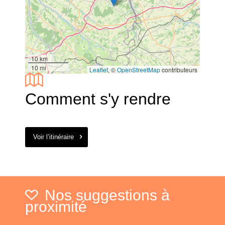
10 km
10 mi
Leaflet
, ©
OpenStreetMap
contributeurs
Comment s'y rendre
Voir l’itinéraire
Nos suggestions à
proximité