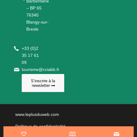
Barbentane
– BP 65
76340
Blangy-sur-
Bresle
+
33 (0)2
35 17 61
09
tourisme@cciabb.fr
S’inscrire à la
newsletter
www.leplusduweb.com
Politique de confidentialité