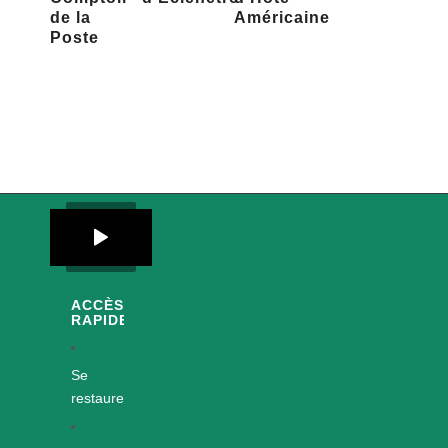
de la
Américaine
Poste
ACCÈS
RAPIDES
Se
restaurer