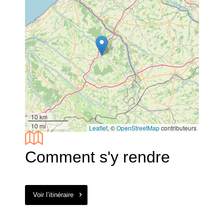
10 km
10 mi
Leaflet
, ©
OpenStreetMap
contributeurs
Comment s'y rendre
Voir l’itinéraire