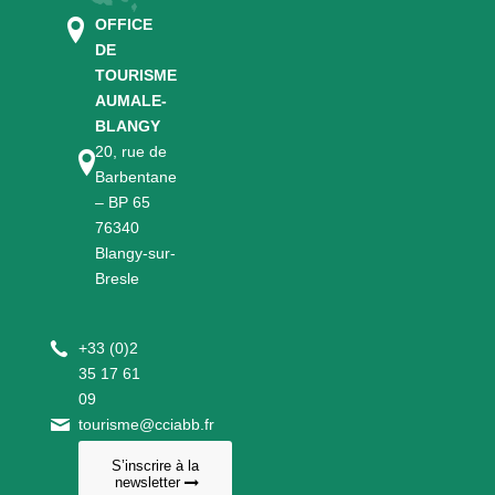
OFFICE
DE
TOURISME
AUMALE-
BLANGY
20, rue de
Barbentane
– BP 65
76340
Blangy-sur-
Bresle
+
33 (0)2
35 17 61
09
tourisme@cciabb.fr
S’inscrire à la
newsletter