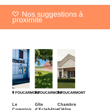
Nos suggestions à
proximité
FOUCARMONT
FOUCARMONT
FOUCARMONT
Le
Gîte
Chambre
Comptoir
d’Eclehêtre
d’Hôte