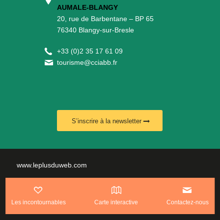
AUMALE-BLANGY
20, rue de Barbentane – BP 65
76340 Blangy-sur-Bresle
+
33 (0)2 35 17 61 09
tourisme@cciabb.fr
S’inscrire à la newsletter
www.leplusduweb.com
Politique de confidentialité
Les incontournables
Carte interactive
Contactez-nous
Plan du site