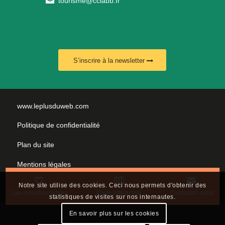
tourisme@cciabb.fr
S’inscrire à la newsletter
www.leplusduweb.com
Politique de confidentialité
Plan du site
Mentions légales
Nous contacter
Notre site utilise des cookies. Ceci nous permets d'obtenir des
Les incontournables
Carte interactive
Contactez-nous
statistiques de visites sur nos internautes.
En savoir plus sur les cookies