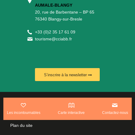
AUMALE-BLANGY
20, rue de Barbentane – BP 65
76340 Blangy-sur-Bresle
+
33 (0)2 35 17 61 09
tourisme@cciabb.fr
S’inscrire à la newsletter
www.leplusduweb.com
Les incontournables
Carte interactive
Contactez-nous
Politique de confidentialité
Plan du site