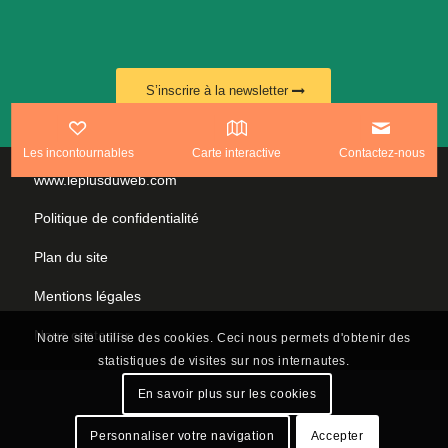
S’inscrire à la newsletter
Les incontournables
Carte interactive
Contactez-nous
www.leplusduweb.com
Politique de confidentialité
Plan du site
Mentions légales
Nous contacter
Notre site utilise des cookies. Ceci nous permets d'obtenir des
statistiques de visites sur nos internautes.
En savoir plus sur les cookies
Personnaliser votre navigation
Accepter