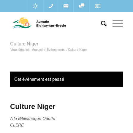
Culture Niger
Vous êtes ici :
Accueil
/
Évènements
/
Culture Niger
Cet évènement est passé
Culture Niger
A la Bibliothèque Odette
CLERE