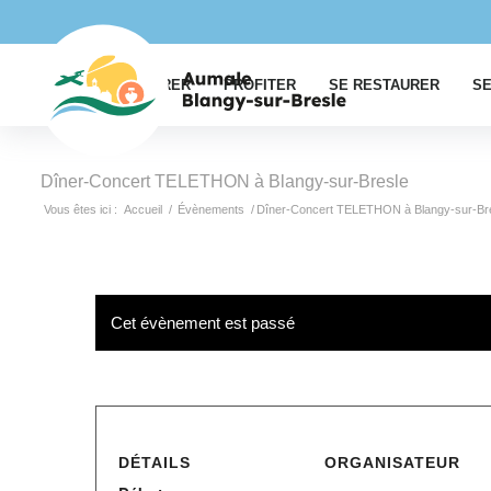
EXPLORER
PROFITER
SE RESTAURER
SE
Dîner-Concert TELETHON à Blangy-sur-Bresle
Vous êtes ici :
Accueil
/
Évènements
/
Dîner-Concert TELETHON à Blangy-sur-Br
Cet évènement est passé
DÉTAILS
ORGANISATEUR