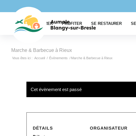
EXPLORER
PROFITER
SE RESTAURER
SE
Marche & Barbecue à Rieux
Vous êtes ici :
Accueil
/
Évènements
/
Marche & Barbecue à Rieux
Cet évènement est passé
DÉTAILS
ORGANISATEUR