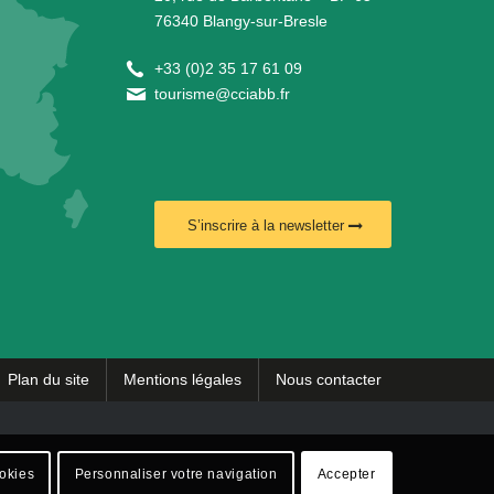
76340 Blangy-sur-Bresle
+
33 (0)2 35 17 61 09
tourisme@cciabb.fr
S’inscrire à la newsletter
Plan du site
Mentions légales
Nous contacter
ookies
Personnaliser votre navigation
Accepter