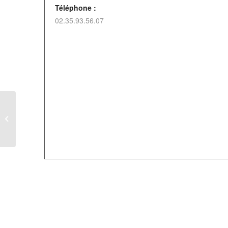
Téléphone :
02.35.93.56.07
Feu de la Saint-Jean de
Vismes-au-Val