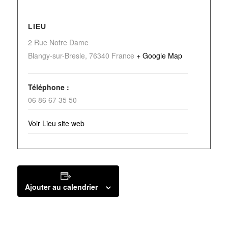
LIEU
2 Rue Notre Dame
Blangy-sur-Bresle
,
76340
France
+ Google Map
Téléphone :
06 86 67 35 50
Voir Lieu site web
Ajouter au calendrier