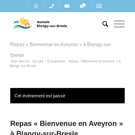
Repas « Bienvenue en Aveyron » à Blangy-sur-
Bresle
Vous êtes ici :
Accueil
/
Évènements
/
Repas « Bienvenue en Aveyron » à
Blangy-sur-Bresle
Cet évènement est passé
Repas « Bienvenue en Aveyron »
à Blangy-sur-Bresle