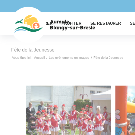
EXPLORER
PROFITER
SE RESTAURER
SE
Fête de la Jeunesse
Vous êtes ici :
Accueil
/
Les événements en images
/
Fête de la Jeunesse