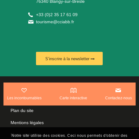
76340 Blangy-sur-Bresle
+
33 (0)2 35 17 61 09
tourisme@cciabb.fr
S’inscrire à la newsletter
www.leplusduweb.com
Les incontournables
Carte interactive
Contactez-nous
Politique de confidentialité
Plan du site
Mentions légales
Nous contacter
Notre site utilise des cookies. Ceci nous permets d'obtenir des