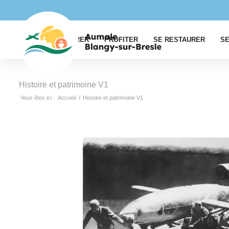
EXPLORER
PROFITER
SE RESTAURER
SE
Histoire et patrimoine V1
Vous êtes ici :
Accueil
/
Histoire et patrimoine V1