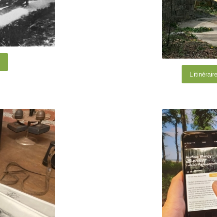
1
L’itinérai