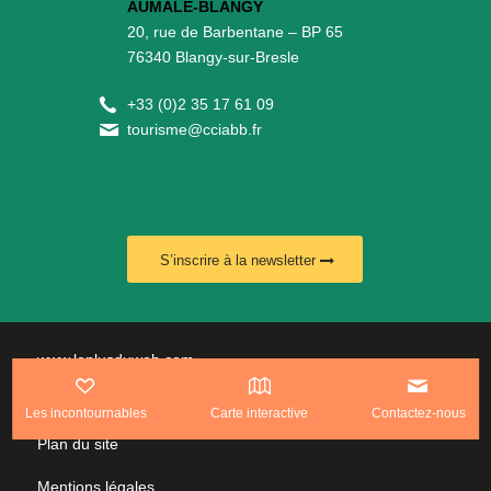
AUMALE-BLANGY
20, rue de Barbentane – BP 65
76340 Blangy-sur-Bresle
+
33 (0)2 35 17 61 09
tourisme@cciabb.fr
S’inscrire à la newsletter
www.leplusduweb.com
Politique de confidentialité
Les incontournables
Carte interactive
Contactez-nous
Plan du site
Mentions légales