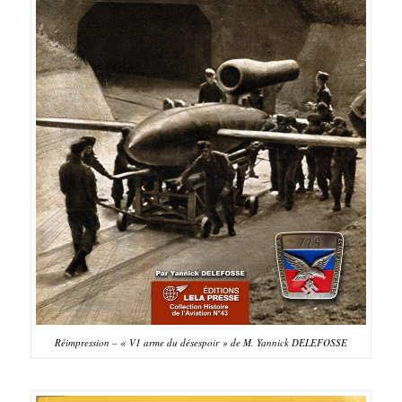
Réimpression – « V1 arme du désespoir » de M. Yannick DELEFOSSE