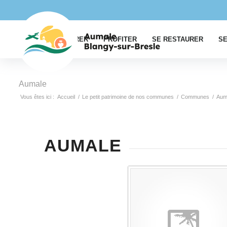
EXPLORER
PROFITER
SE RESTAURER
SE
Aumale
Vous êtes ici :
Accueil
/
Le petit patrimoine de nos communes
/
Communes
/
Aum
AUMALE