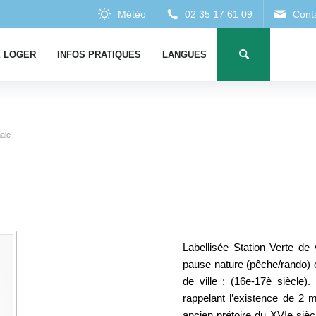
 LOGER
INFOS PRATIQUES
LANGUES
ale
Labellisée Station Verte d
pause nature (pêche/rando) o
de ville : (16e-17è siècle).
rappelant l’existence de 2 
ancien prétoire du XVIe siècl