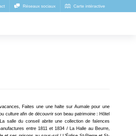
e vacances, Faites une une halte sur Aumale pour une
u culture afin de découvrir son beau patrimoine : Hôtel
 La salle du conseil abrite une collection de faïences
manufactures entre 1811 et 1834 / La Halle au Beurre,
e et ses prisons au sous-sol / L’Église St-Pierre et St-