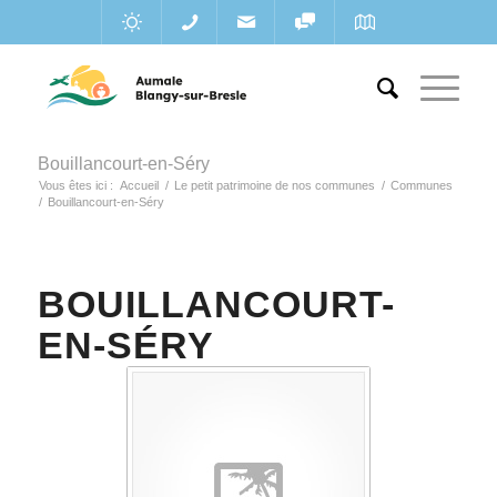
Bouillancourt-en-Séry
Vous êtes ici :
Accueil
/
Le petit patrimoine de nos communes
/
Communes
/
Bouillancourt-en-Séry
BOUILLANCOURT-
EN-SÉRY