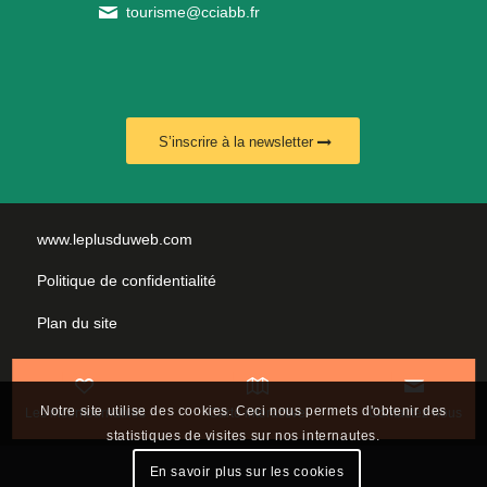
tourisme@cciabb.fr
S’inscrire à la newsletter
www.leplusduweb.com
Politique de confidentialité
Plan du site
Mentions légales
Nous contacter
Notre site utilise des cookies. Ceci nous permets d'obtenir des
Les incontournables
Carte interactive
Contactez-nous
statistiques de visites sur nos internautes.
En savoir plus sur les cookies