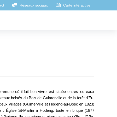
mmune où il fait bon vivre, est située entres les eaux
teaux boisés du Bois de Guimerville et de la forêt d’Eu.
eux villages (Guimerville et Hodeng-au-Bosc en 1823)
e : Église St-Martin à Hodeng, toute en brique (1877
 à Guimerville, en brique et pierre blanche (XIIe – XVIe-