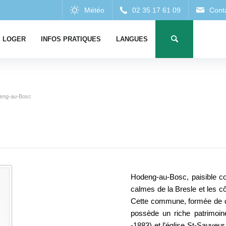
 LOGER
INFOS PRATIQUES
LANGUES
eng-au-Bosc
Hodeng-au-Bosc, paisible co
calmes de la Bresle et les cô
Cette commune, formée de d
possède un riche patrimoin
-1883) et l’église St-Sauveur