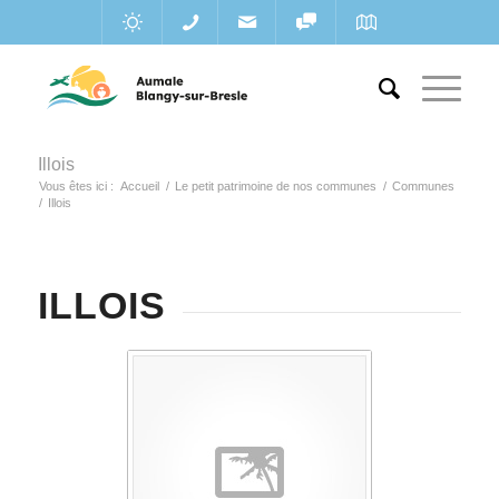
Illois
Vous êtes ici :
Accueil
/
Le petit patrimoine de nos communes
/
Communes
/
Illois
ILLOIS