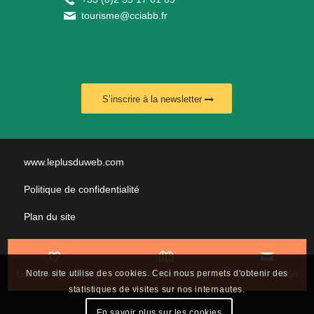
tourisme@cciabb.fr
S’inscrire à la newsletter
www.leplusduweb.com
Politique de confidentialité
Plan du site
Mentions légales
Nous contacter
Notre site utilise des cookies. Ceci nous permets d'obtenir des
Les incontournables
Carte interactive
Contactez-nous
statistiques de visites sur nos internautes.
En savoir plus sur les cookies