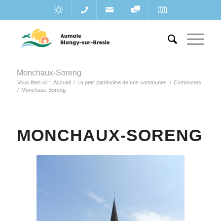
Monchaux-Soreng
Vous êtes ici :
Accueil
/
Le petit patrimoine de nos communes
/
Communes
/
Monchaux-Soreng
MONCHAUX-SORENG