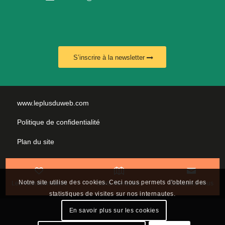
S’inscrire à la newsletter
www.leplusduweb.com
Politique de confidentialité
Plan du site
Mentions légales
Nous contacter
Notre site utilise des cookies. Ceci nous permets d'obtenir des
Les incontournables
Carte interactive
Contactez-nous
statistiques de visites sur nos internautes.
En savoir plus sur les cookies