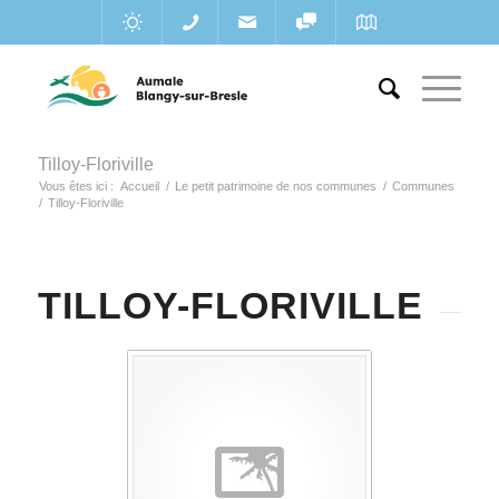
Tilloy-Floriville
Vous êtes ici :
Accueil
/
Le petit patrimoine de nos communes
/
Communes
/
Tilloy-Floriville
TILLOY-FLORIVILLE