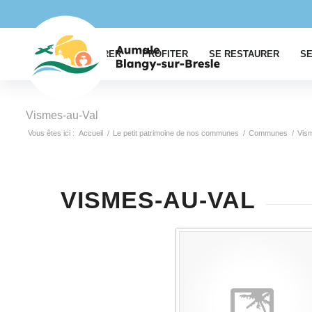
EXPLORER
PROFITER
SE RESTAURER
SE
Vismes-au-Val
Vous êtes ici :
Accueil
/
Le petit patrimoine de nos communes
/
Communes
/
Vis
VISMES-AU-VAL