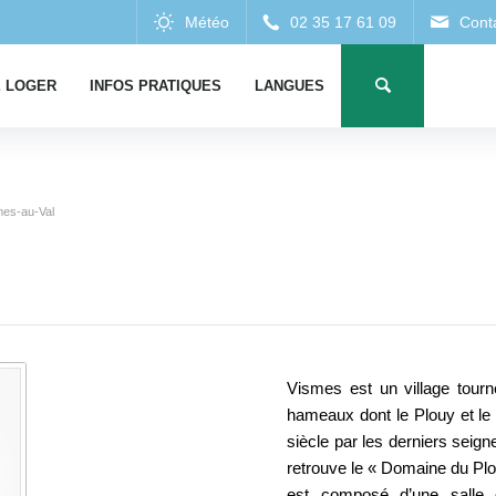
 LOGER
INFOS PRATIQUES
LANGUES
mes-au-Val
Vismes est un village tourné
hameaux dont le Plouy et le
siècle par les derniers seign
retrouve le « Domaine du Plou
est composé d’une salle d