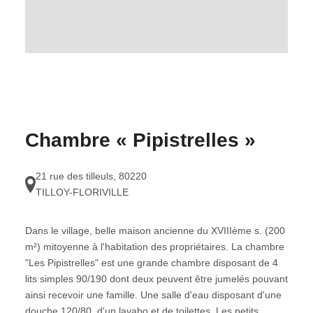
Chambre « Pipistrelles »
21 rue des tilleuls
,
80220
TILLOY-FLORIVILLE
Dans le village, belle maison ancienne du XVIIIème s. (200
m²) mitoyenne à l'habitation des propriétaires. La chambre
"Les Pipistrelles" est une grande chambre disposant de 4
lits simples 90/190 dont deux peuvent être jumelés pouvant
ainsi recevoir une famille. Une salle d'eau disposant d'une
douche 120/80, d'un lavabo et de toilettes. Les petits