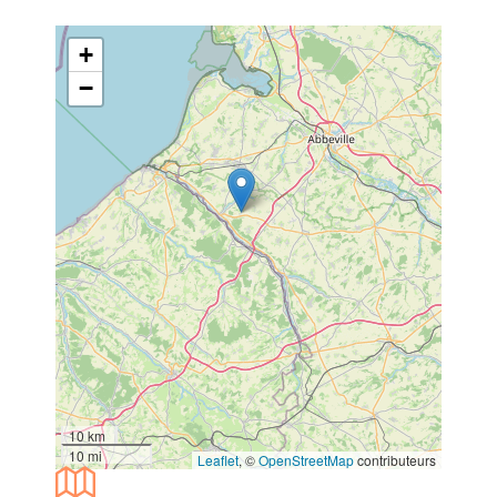
+
−
10 km
10 mi
Leaflet
, ©
OpenStreetMap
contributeurs