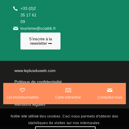
+
33 (0)2
35 17 61
09
tourisme@cciabb.fr
S’inscrire à la
newsletter
www.leplusduweb.com
Politique de confidentialité
Plan du site
Les incontournables
Carte interactive
Contactez-nous
Mentions légales
Nous contacter
Notre site utilise des cookies. Ceci nous permets d'obtenir des
statistiques de visites sur nos internautes.