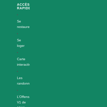
ACCÈS
RAPIDES
Se
restaurer
Se
loger
Carte
interactive
Les
randonnées
L’Offensive
V1 de