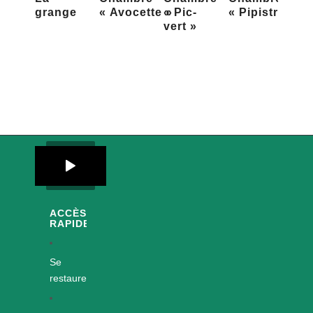
grange
« Avocette »
« Pic-
« Pipistrelles 
vert »
ACCÈS
RAPIDES
Se
restaurer