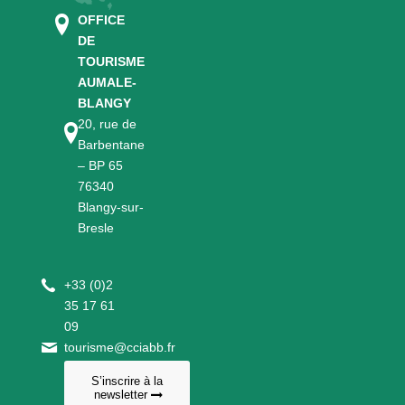
OFFICE
DE
TOURISME
AUMALE-
BLANGY
20, rue de
Barbentane
– BP 65
76340
Blangy-sur-
Bresle
+
33 (0)2
35 17 61
09
tourisme@cciabb.fr
S’inscrire à la
newsletter