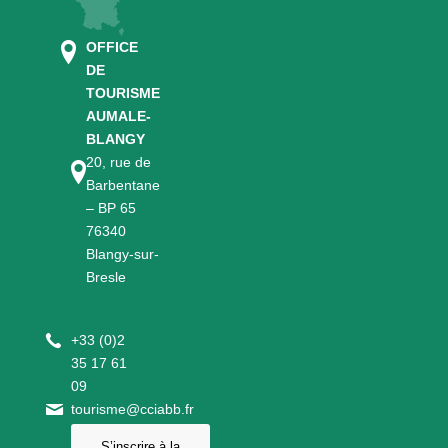
OFFICE
DE
TOURISME
AUMALE-
BLANGY
20, rue de
Barbentane
– BP 65
76340
Blangy-sur-
Bresle
+
33 (0)2
35 17 61
09
tourisme@cciabb.fr
S’inscrire à la