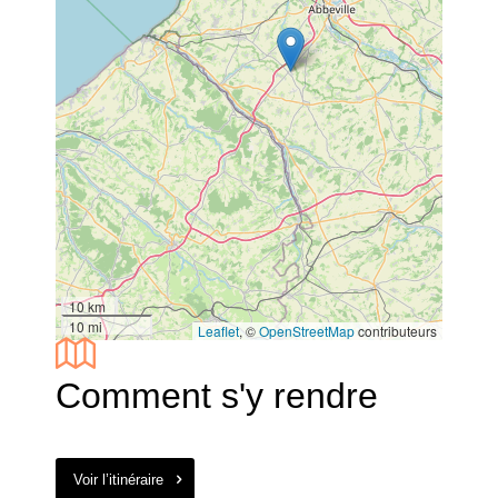
10 km
10 mi
Leaflet
, ©
OpenStreetMap
contributeurs
Comment s'y rendre
Voir l’itinéraire