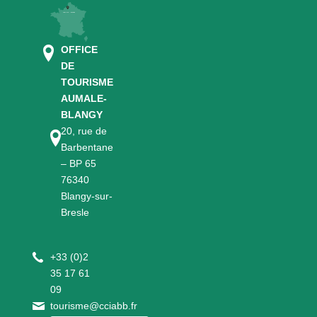
OFFICE
DE
TOURISME
AUMALE-
BLANGY
20, rue de
Barbentane
– BP 65
76340
Blangy-sur-
Bresle
+
33 (0)2
35 17 61
09
tourisme@cciabb.fr